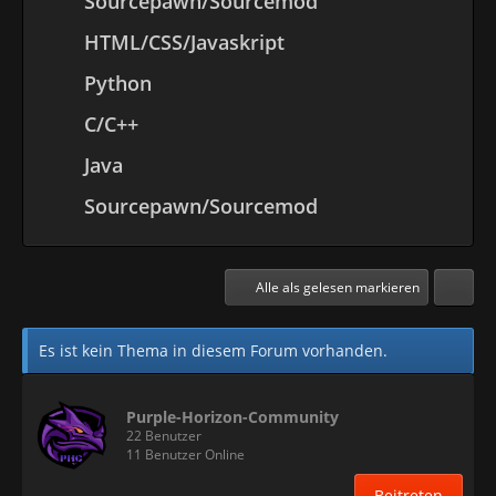
Sourcepawn/Sourcemod
HTML/CSS/Javaskript
Python
C/C++
Java
Sourcepawn/Sourcemod
Alle als gelesen markieren
Es ist kein Thema in diesem Forum vorhanden.
Purple-Horizon-Community
22 Benutzer
11 Benutzer Online
Beitreten